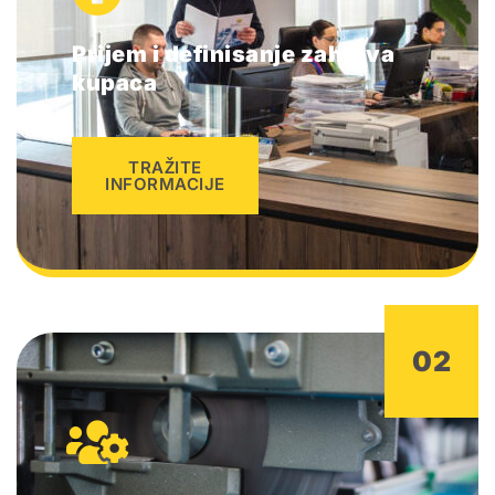
Prijem i definisanje zahteva
kupaca
TRAŽITE
INFORMACIJE
02